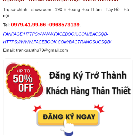
Trụ sở chính - showroom : 190 E Hoàng Hoa Thám - Tây Hồ - Hà
nội
0979.41.99.66
-
0968573139
Tel:
.
FANPAGE:
HTTPS://WWW.FACEBOOK.COM/BACSQB
-
HTTPS://WWW.FACEBOOK.COM/BACTRANGSUCSQB/
Email: tranxuanthu79@gmail.com