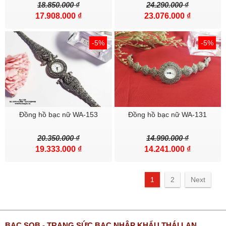
18.850.000 ₫
24.290.000 ₫
17.908.000 ₫
23.076.000 ₫
-5%
-5%
Đồng hồ bạc nữ WA-153
Đồng hồ bạc nữ WA-131
20.350.000 ₫
14.990.000 ₫
19.333.000 ₫
14.241.000 ₫
1
2
Next
BẠC SQB - TRANG SỨC BẠC NHẬP KHẨU THÁI LAN