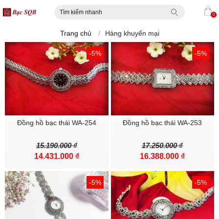
0
Trang chủ
/
Hàng khuyến mại
-5%
-5%
Đồng hồ bạc thái WA-254
Đồng hồ bạc thái WA-253
15.190.000 ₫
17.250.000 ₫
14.431.000 ₫
16.388.000 ₫
-5%
-5%