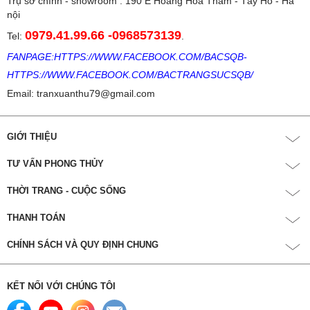
Trụ sở chính - showroom : 190 E Hoàng Hoa Thám - Tây Hồ - Hà
nội
0979.41.99.66
-
0968573139
Tel:
.
FANPAGE:
HTTPS://WWW.FACEBOOK.COM/BACSQB
-
HTTPS://WWW.FACEBOOK.COM/BACTRANGSUCSQB/
Email: tranxuanthu79@gmail.com
GIỚI THIỆU
TƯ VẤN PHONG THỦY
THỜI TRANG - CUỘC SỐNG
THANH TOÁN
CHÍNH SÁCH VÀ QUY ĐỊNH CHUNG
KẾT NỐI VỚI CHÚNG TÔI