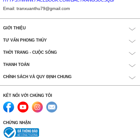
HTTPS://WWW.FACEBOOK.COM/BACTRANGSUCSQB/
Email: tranxuanthu79@gmail.com
GIỚI THIỆU
TƯ VẤN PHONG THỦY
THỜI TRANG - CUỘC SỐNG
THANH TOÁN
CHÍNH SÁCH VÀ QUY ĐỊNH CHUNG
KẾT NỐI VỚI CHÚNG TÔI
CHỨNG NHẬN