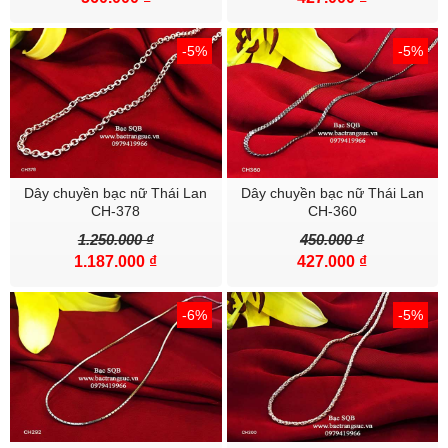
-5%
-5%
Dây chuyền bạc nữ Thái Lan
Dây chuyền bạc nữ Thái Lan
CH-378
CH-360
1.250.000 ₫
450.000 ₫
1.187.000 ₫
427.000 ₫
-6%
-5%