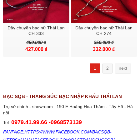
Dây chuyền bạc nữ Thái Lan
Dây chuyền bạc nữ Thái Lan
CH-333
CH-274
450.000 ₫
350.000 ₫
427.000 ₫
332.000 ₫
1
2
next
BẠC SQB - TRANG SỨC BẠC NHẬP KHẨU THÁI LAN
Trụ sở chính - showroom : 190 E Hoàng Hoa Thám - Tây Hồ - Hà
nội
0979.41.99.66
-
0968573139
Tel:
.
FANPAGE:
HTTPS://WWW.FACEBOOK.COM/BACSQB
-