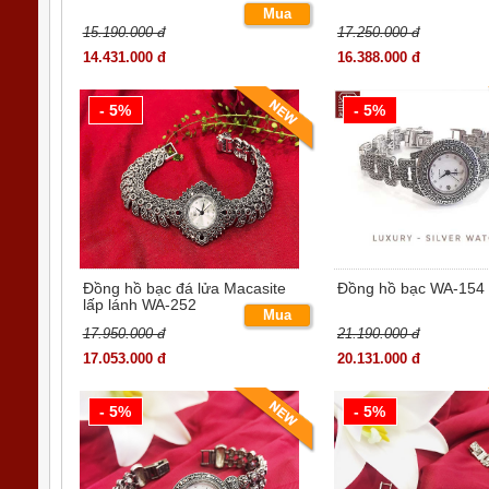
Mua
15.190.000 đ
17.250.000 đ
ngay
14.431.000 đ
16.388.000 đ
- 5%
- 5%
Đồng hồ bạc đá lửa Macasite
Đồng hồ bạc WA-154
lấp lánh WA-252
Mua
17.950.000 đ
21.190.000 đ
ngay
17.053.000 đ
20.131.000 đ
- 5%
- 5%
Chốt bạc chắc chắn