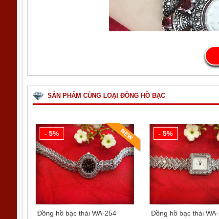
SẢN PHẨM CÙNG LOẠI ĐỒNG HỒ BẠC
- 5%
- 5%
Xem thêm Bộ sưu tập Đồng hồ bạc
tại đây
Đồng hồ bạc thái WA-254
Đồng hồ bạc thái WA