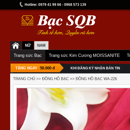
Hotline: 0979 41 99 66 - 0968 573 139
NỮ
NAM
Trang sức Bạc
Trang sức Kim Cương MOISSANITE
T
TẶNG NGAY
50.000 đ
KHI ĐĂNG KÝ NHẬN BẢN TIN
TRANG CHỦ
>>
ĐỒNG HỒ BẠC
>>
ĐỒNG HỒ BẠC WA-226