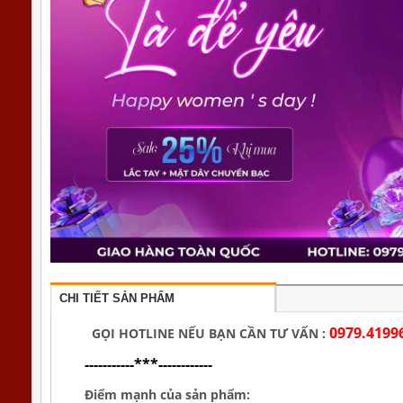
CHI TIẾT SẢN PHẨM
0979.4199
GỌI HOTLINE NẾU BẠN CẦN TƯ VẤN :
-----------***------------
Điểm mạnh của sản phẩm: