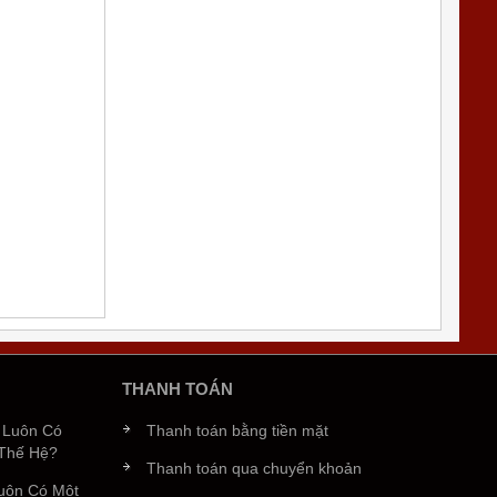
trong
heo tên
i
 sắc
 ngọc
của
iá trị
THANH TOÁN
c Luôn Có
Thanh toán bằng tiền mặt
 Thế Hệ?
Thanh toán qua chuyển khoản
Luôn Có Một