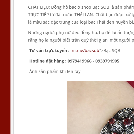
CHẤT LIỆU: Đồng hồ bạc ở shop Bạc SQB là sản phẩm
TRỰC TIẾP từ đất nước THÁI LAN. Chất bạc được xử l
là màu sắc đặc trưng của loại bạc Thái đen huyền bí, 
Những người phụ nữ đeo đồng hồ, họ để lại ấn tượng 
rằng họ là người biết trân quý thời gian, một người p
Tư vấn trực tuyến :
m.me/bacsqb
">Bạc SQB
Hotline đặt hàng : 0979419966 - 0939791905
Ảnh sản phẩm khi lên tay