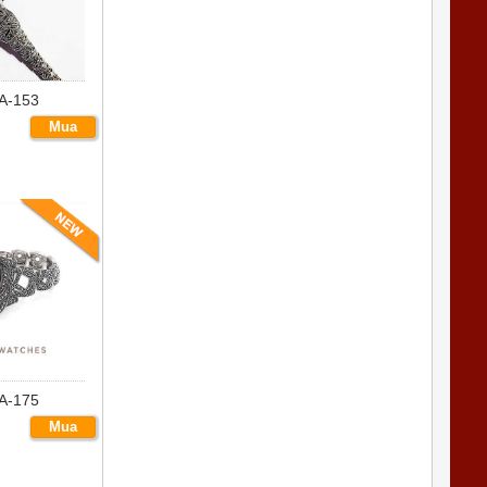
A-153
Mua
ngay
WA-175
Mua
ngay