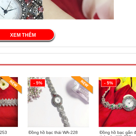
XEM THÊM
- 5%
- 5%
-253
Đồng hồ bạc thái WA-228
Đồng hồ bạc gắn đ