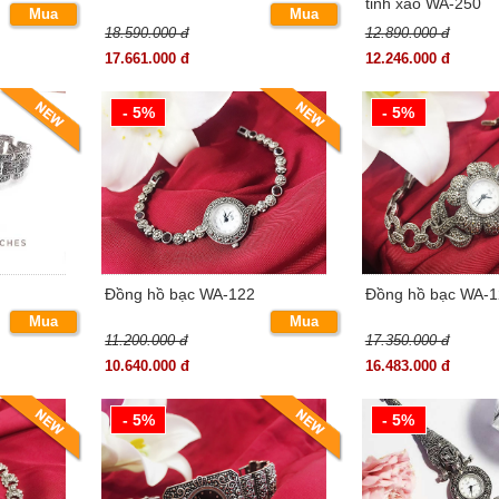
tinh xảo WA-250
Mua
Mua
18.590.000 đ
12.890.000 đ
ngay
ngay
17.661.000 đ
12.246.000 đ
- 5%
- 5%
Đồng hồ bạc WA-122
Đồng hồ bạc WA-1
Mua
Mua
11.200.000 đ
17.350.000 đ
ngay
ngay
10.640.000 đ
16.483.000 đ
- 5%
- 5%