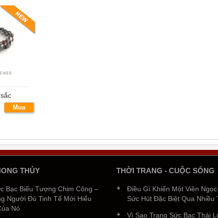
:
ởi một thứ đá rất lạ, loại đá đến từ lòng núi lửa, bắt sáng ngay cả 
c bạc, những sản phẩm cao cấp, sang trọng thường được đặt tên t
 marcasite là loại khoáng chất tinh tế nhất được biết tới. Kể từ thờ
 sắc
casite đã được sử dụng thường xuyên.
Mua
á marcasite vì bà tin rằng nó chính là một phương thức để giữ gìn
ngay
 Pháp dùng đồ trang sức marcasite nhiều hơn cả đồ kim cương và
 từ những năm 1920.
o kim cương vì giá cả và sự sẵn có của nó. Nó là dạng màu trắng 
ợc định nghĩa là “ loại đá của lửa”, marcasite đã tỏa sáng với đúng g
của người Thái.
HONG THỦY
THỜI TRANG - CUỘC SỐNG
ức Bạc Biểu Tượng Chim Công –
Điều Gì Khiến Một Viên Ngọ
g Người Đủ Tinh Tế Mới Hiểu
Sức Hút Đặc Biệt Qua Nhiều
Của Nó
Vì Sao Trang Sức Bạc Thái 