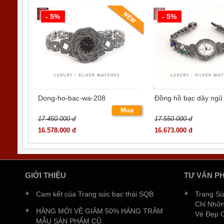
- 5%
- 5%
Tại sao bạn nên chọn trang sức đá Macasite 
Trang sức bạc Thái đen lung linh, bắt sáng lấp lánh b
điều kiện ánh sáng thường. Úng dụng trong trang sứ
của dòng đá này - Trang sức đá Macasite.
Được khai thác từ lòng đất rất nhiều năm về trước, đá
Dong-ho-bac-wa-208
Đồng hồ bạc dây ngũ
Inca, trước cả khi Columbus tìm ra châu Mỹ, đá mar
Mua
17.450.000 đ
Nữ hoàng sông Nile Cleopatra đã đeo trang sức gắn đ
17.550.000 đ
ngay
đẹp cho mình. Nàng Marie Antoinette của Hoàng gia
16.578.000 đ
16.673.000 đ
trai. Đến nay, đá marcasite đã trở nên rất phổ biển
Đá Marcasite thường xuyên được sử dụng thay thế ch
“Iron Pyrite” với ánh kim loại lấp lánh và độ sáng. Đư
của nó trong những thiết kế trang sức đầy sáng tạo 
GIỚI THIỆU
TƯ VẤN P
Tìm hiểu thêm:
Cam kết của Trang sức bạc thái SQB
Trang S
Chỉ Nhữn
tại đây
VỀ TRANG SỨC BẠC GẮN ĐÁ MACASITE
HÀNG MỚI VỀ GIẢM 50% HÀNG TRĂM
Vẻ Đẹp 
MẪU SẢN PHẨM CŨ