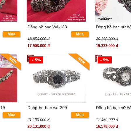
Đồng hồ bạc WA-183
Đồng hồ bạc nữ W
Mua
Mua
18.850.000 đ
20.350.000 đ
ngay
ngay
17.908.000 đ
19.333.000 đ
- 5%
- 5%
219
Dong-ho-bac-wa-209
Đồng hồ bạc nữ 
Mua
Mua
21.190.000 đ
17.450.000 đ
ngay
ngay
20.131.000 đ
16.578.000 đ