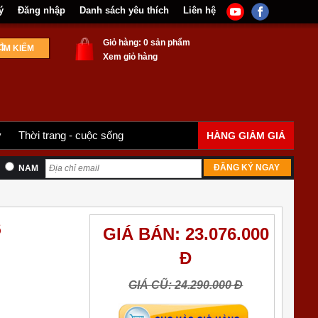
ý
Đăng nhập
Danh sách yêu thích
Liên hệ
Giỏ hàng: 0 sản phẩm
Xem giỏ hàng
y
Thời trang - cuộc sống
HÀNG GIẢM GIÁ
ĐĂNG KÝ NGAY
NAM
6
GIÁ BÁN: 23.076.000
Đ
GIÁ CŨ: 24.290.000 Đ