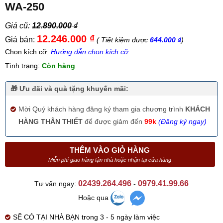
WA-250
Giá cũ:
12.890.000 ₫
12.246.000 ₫
Giá bán:
( Tiết kiệm được
644.000 ₫
)
Chọn kích cỡ:
Hướng dẫn chọn kích cỡ
Tình trạng:
Còn hàng
🎁 Ưu đãi và quà tặng khuyến mãi:
Mời Quý khách hàng đăng ký tham gia chương trình
KHÁCH
HÀNG THÂN THIẾT
để được giảm đến
99k
(Đăng ký ngay)
THÊM VÀO GIỎ HÀNG
Miễn phí giao hàng tận nhà hoặc nhận tại cửa hàng
02439.264.496
0979.41.99.66
Tư vấn ngay:
-
Hoặc qua
SẼ CÓ TẠI NHÀ BẠN trong 3 - 5 ngày làm việc