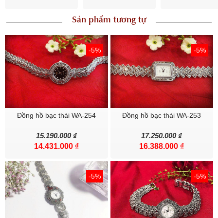
Sản phẩm tương tự
-5%
-5%
Đồng hồ bạc thái WA-254
Đồng hồ bạc thái WA-253
15.190.000 ₫
17.250.000 ₫
14.431.000 ₫
16.388.000 ₫
- ĐỔI HÀNG TRONG VÒNG 7 NGÀY
- HOÀN TIỀN 200% NẾU SHOP GIAO SAI SẢN PHẦM
-5%
-5%
-----------
Bạc SQB cam kết :