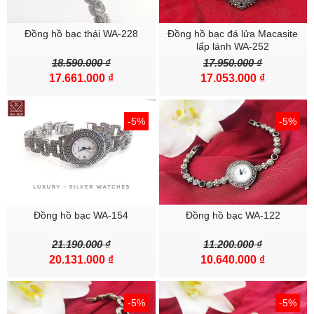
100% khách hàng hài lòng với chất lượng sản phẩm
Đồng hồ bạc thái WA-228
Đồng hồ bạc đá lửa Macasite
100% khách hàng hài lòng với chế độ BẢO HÀNH của Bạc SQB
lấp lánh WA-252
18.590.000 ₫
17.950.000 ₫
100% khách hàng hài lòng với mẫu mã ĐỘC- LẠ- TINH XẢO của
17.661.000 ₫
17.053.000 ₫
Bạc SQB
Mời bạn tham khảo cảm nhận của khách hàng về sản phẩm
-5%
-5%
:
:
https://bit.ly/2u0Y1kO
Rất nhiều diễn viên nổi tiếng đã mua sản phẩm của Bạc SQB vì lý
do sản phẩm vô cùng độc lạ tinh xảo không đụng hàng: Vân Hugo,
Cường SEVEN, Hotgirl Thúy Vi ... và 1 số diễn viên điện ảnh khác
Đồng hồ bạc WA-154
Đồng hồ bạc WA-122
21.190.000 ₫
11.200.000 ₫
20.131.000 ₫
10.640.000 ₫
-5%
-5%