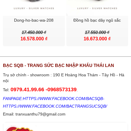
#youtube BẠC SQB
#website
www.bactrangsuc.vn
- www.bactrangsuc.com
Dong-ho-bac-wa-208
Đồng hồ bạc dây ngũ sắc
17.450.000 ₫
17.550.000 ₫
Bạn hãy đăng nhập vào Facebook để thực hiện bình luận và chia
16.578.000 ₫
16.673.000 ₫
sẻ bản tin này với bạn bè.
Facebook:
Bạc SQB
BẠC SQB - TRANG SỨC BẠC NHẬP KHẨU THÁI LAN
Trụ sở chính - showroom : 190 E Hoàng Hoa Thám - Tây Hồ - Hà
nội
0979.41.99.66
-
0968573139
Tel:
.
FANPAGE:
HTTPS://WWW.FACEBOOK.COM/BACSQB
-
HTTPS://WWW.FACEBOOK.COM/BACTRANGSUCSQB/
Email: tranxuanthu79@gmail.com