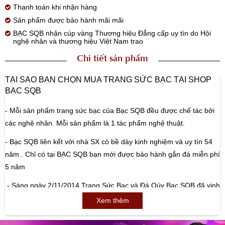
Thanh toán khi nhận hàng
Sản phẩm được bảo hành mãi mãi
BẠC SQB nhận cúp vàng Thương hiệu Đẳng cấp uy tín do Hội
nghệ nhân và thương hiệu Việt Nam trao
Chi tiết sản phẩm
TẠI SAO BẠN CHỌN MUA TRANG SỨC BẠC TẠI SHOP
BẠC SQB
- Mỗi sản phẩm trang sức bạc của Bạc SQB đều được chế tác bởi
các nghệ nhân. Mỗi sản phẩm là 1 tác phẩm nghệ thuật.
- Bạc SQB liên kết với nhà SX có bề dày kinh nghiệm và uy tín 54
năm . Chỉ có tại BẠC SQB bạn mới được bảo hành gắn đá miễn phí
5 năm
- Sáng ngày 2/11/2014 Trang Sức Bạc và Đá Qúy Bạc SQB đã vinh
dự nằm trong số các doanh nghiệp được trao tặng Cúp “Thương
Xem thêm
hiệu đẳng cấp – uy tín” sau khi xuất sắc vượt qua các tiêu chuẩn
đánh giá của Hội đồng bình chọn gồm đại diện các cơ quan, ban