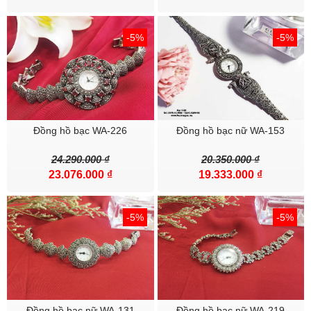
-5%
-5%
Đồng hồ bạc WA-226
Đồng hồ bạc nữ WA-153
24.290.000 ₫
20.350.000 ₫
23.076.000 ₫
19.333.000 ₫
Bạc SQB còn rất nhiều các mẫu đồng hồ được chế tác bằng bạc
Thái Lan vô cùng tinh xảo độc lạ và tốt cho sức khỏe . Mời cả nhà
-5%
-5%
tham khảo tại bộ sưu tập
đồng hồ bạc
-----------***-----------
Mời các bạn tham khảo thêm
Bộ sưu tập mới về
tại fanpage:
Đồng hồ bạc nữ WA-131
Đồng hồ bạc nữ WA-219