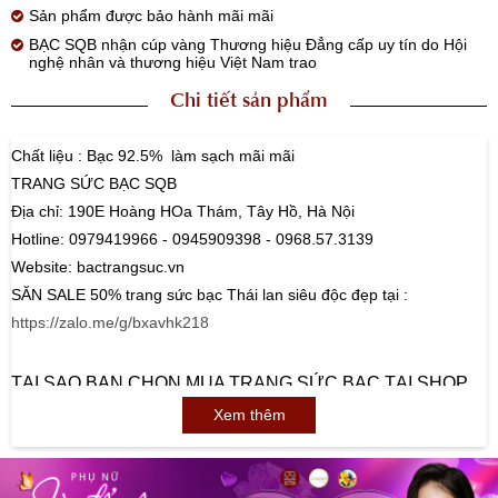
Sản phẩm được bảo hành mãi mãi
BẠC SQB nhận cúp vàng Thương hiệu Đẳng cấp uy tín do Hội
nghệ nhân và thương hiệu Việt Nam trao
Chi tiết sản phẩm
Chất liệu : Bạc 92.5% làm sạch mãi mãi
TRANG SỨC BẠC SQB
Địa chỉ: 190E Hoàng HOa Thám, Tây Hồ, Hà Nội
Hotline: 0979419966 - 0945909398 - 0968.57.3139
Website: bactrangsuc.vn
SĂN SALE 50% trang sức bạc Thái lan siêu độc đẹp tại :
https://zalo.me/g/bxavhk218
TẠI SAO BẠN CHỌN MUA TRANG SỨC BẠC TẠI SHOP
BẠC SQB
Xem thêm
- Mỗi sản phẩm trang sức bạc của Bạc SQB đều được chế tác bởi
các nghệ nhân. Mỗi sản phẩm là 1 tác phẩm nghệ thuật.