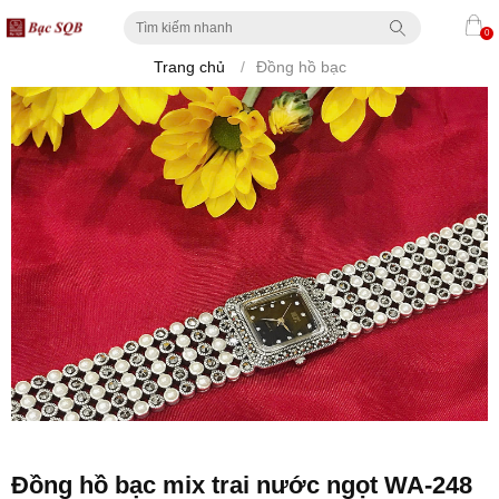
0
Trang chủ
/
Đồng hồ bạc
Đồng hồ bạc mix trai nước ngọt WA-248