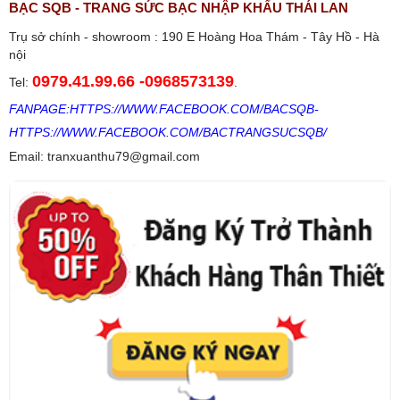
Bạn hãy đăng nhập vào Facebook để thực hiện bình luận và chia
BẠC SQB - TRANG SỨC BẠC NHẬP KHẨU THÁI LAN
sẻ bản tin này với bạn bè.
Trụ sở chính - showroom : 190 E Hoàng Hoa Thám - Tây Hồ - Hà
nội
Facebook:
Bạc SQB
0979.41.99.66
-
0968573139
Tel:
.
FANPAGE:
HTTPS://WWW.FACEBOOK.COM/BACSQB
-
HTTPS://WWW.FACEBOOK.COM/BACTRANGSUCSQB/
Email: tranxuanthu79@gmail.com