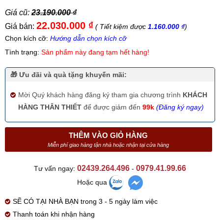
Giá cũ:
23.190.000 ₫
22.030.000 ₫
Giá bán:
( Tiết kiệm được
1.160.000 ₫
)
Chọn kích cỡ:
Hướng dẫn chọn kích cỡ
Tình trạng:
Sản phẩm này đang tạm hết hàng!
🎁 Ưu đãi và quà tặng khuyến mãi:
Mời Quý khách hàng đăng ký tham gia chương trình
KHÁCH
HÀNG THÂN THIẾT
để được giảm đến
99k
(Đăng ký ngay)
THÊM VÀO GIỎ HÀNG
Miễn phí giao hàng tận nhà hoặc nhận tại cửa hàng
02439.264.496
0979.41.99.66
Tư vấn ngay:
-
Hoặc qua
SẼ CÓ TẠI NHÀ BẠN trong 3 - 5 ngày làm việc
Thanh toán khi nhận hàng