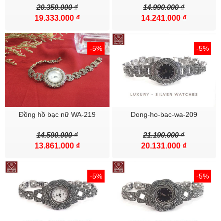
20.350.000 ₫
14.990.000 ₫
19.333.000 ₫
14.241.000 ₫
-5%
-5%
------
Đồng hồ bạc nữ WA-219
Dong-ho-bac-wa-209
Một số KIẾN THỨC về trang sức bạc phong thủy thu hút may mắn
14.590.000 ₫
21.190.000 ₫
và bảo vệ sức khỏe có thể bạn cần (click vào link bài)
13.861.000 ₫
20.131.000 ₫
+NÊN ĐEO LẮC TAY BẠC BÊN NÀO ĐỂ GẶP RỦI HÓA LÀNH?
-5%
-5%
+BÍ QUYẾT CHỌN TRANG SỨC THEO PHONG THỦY
+Bí quyết chọn đồng hồ bạc hợp với Mệnh kim mộc thủy hỏa thổ
+MÀU NHẪN ỨNG DỤNG TRONG PHONG THỦY.