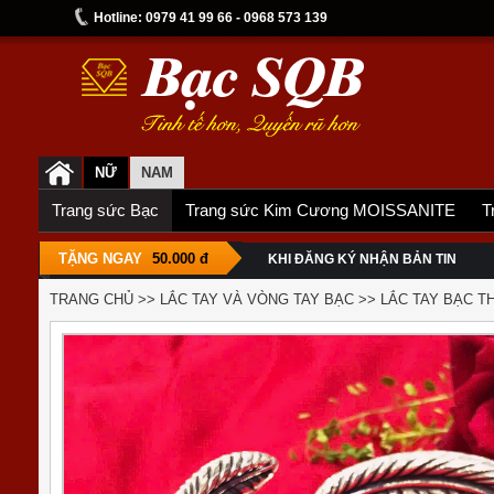
Hotline: 0979 41 99 66 - 0968 573 139
NỮ
NAM
Trang sức Bạc
Trang sức Kim Cương MOISSANITE
T
TẶNG NGAY
50.000 đ
KHI ĐĂNG KÝ NHẬN BẢN TIN
TRANG CHỦ
>>
LẮC TAY VÀ VÒNG TAY BẠC
>>
LẮC TAY BẠC TH