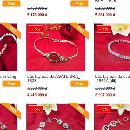
BRA_ 1544
Mua
Mua
5.450.000 đ
6.190.000 đ
ngay
ngay
5.178.000 đ
5.881.000 đ
- 5%
- 5%
 anh vàng
Lắc tay bạc đá AGATE BRA_
Lắc tay bạc đá cu
1538
-1551A (4li)
Mua
Mua
4.650.000 đ
3.060.000 đ
ngay
ngay
4.418.000 đ
2.907.000 đ
- 5%
- 5%