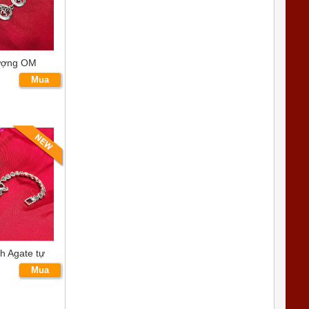
tượng OM
Mua
ngay
ụng
h Agate tự
Mua
ngay