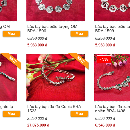
ng OM
Lắc tay bạc biểu tượng OM
Lắc tay bạc biểu 
BRA-1506
BRA-1509
N PHẦM
Mua
Mua
6.250.000 đ
6.250.000 đ
ngay
ngay
5.938.000 đ
5.938.000 đ
n phẩm
- 5%
ÀNH của Bạc SQB
LẠ- TINH XẢO của Bạc SQB
 về sản phẩm :
:
https://bit.ly/2u0Y1kO
ủa Bạc SQB vì lý do sản phẩm vô cùng độc lạ tinh xảo không đ
. và 1 số diễn viên điện ảnh khác
gate tự
Lắc tay bạc đá đỏ Cubic BRA-
Lắc tay bạc đá xan
1523
nhiên BRA-1498
Mua
Mua
2.850.000 đ
6.890.000 đ
ngay
ngay
27.075.000 đ
6.546.000 đ