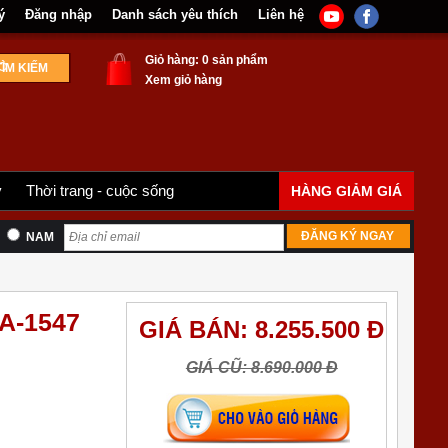
ý
Đăng nhập
Danh sách yêu thích
Liên hệ
Giỏ hàng: 0 sản phẩm
Xem giỏ hàng
y
Thời trang - cuộc sống
HÀNG GIẢM GIÁ
ĐĂNG KÝ NGAY
NAM
A-1547
GIÁ BÁN: 8.255.500 Đ
GIÁ CŨ: 8.690.000 Đ