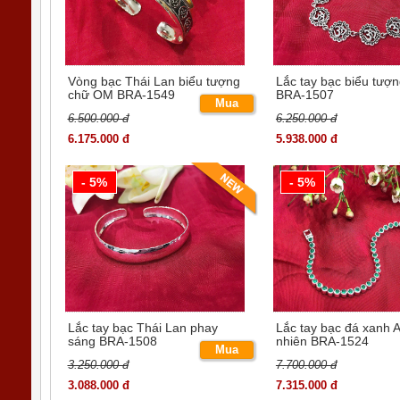
- ĐỔI HÀNG TRONG VÒNG 7 NGÀY
Vòng bạc Thái Lan biểu tượng
Lắc tay bạc biểu tượ
chữ OM BRA-1549
BRA-1507
- HOÀN TIỀN 200% NẾU SHOP GIAO SAI SẢ
Mua
6.500.000 đ
6.250.000 đ
ngay
-----------
6.175.000 đ
5.938.000 đ
Bạc SQB cam kết :
100% khách hàng hài lòng với chất lượng sả
- 5%
- 5%
100% khách hàng hài lòng với chế độ BẢO H
100% khách hàng hài lòng với mẫu mã ĐỘC- 
Mời bạn tham khảo cảm nhận của khách hàng
Rất nhiều diễn viên nổi tiếng đã mua sản phẩm c
hàng: Vân Hugo, Cường SEVEN, Hotgirl Thúy Vi ..
Lắc tay bạc Thái Lan phay
Lắc tay bạc đá xanh A
sáng BRA-1508
nhiên BRA-1524
Mua
3.250.000 đ
7.700.000 đ
ngay
3.088.000 đ
7.315.000 đ