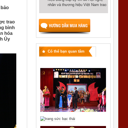
nhân và thương hiệu Việt Nam trao
 bảo
ợc trao
ng bình
ăn hóa
ch Ủy
Có thể bạn quan tâm