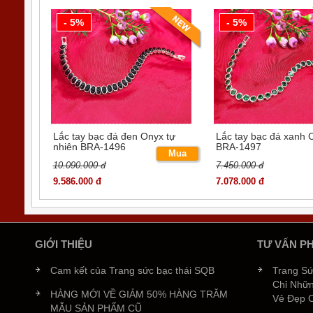
- 5%
- 5%
Lắc tay bạc đá đen Onyx tự
Lắc tay bạc đá xanh 
nhiên BRA-1496
BRA-1497
Mua
10.090.000 đ
7.450.000 đ
ngay
9.586.000 đ
7.078.000 đ
GIỚI THIỆU
TƯ VẤN P
Cam kết của Trang sức bạc thái SQB
Trang S
Chỉ Nhữn
HÀNG MỚI VỀ GIẢM 50% HÀNG TRĂM
Vẻ Đẹp 
MẪU SẢN PHẨM CŨ