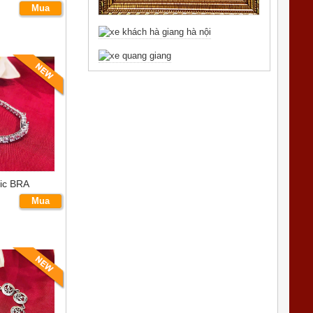
Mua
ngay
bic BRA
Mua
ngay