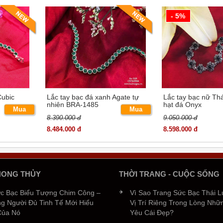
- 5%
Cubic
Lắc tay bạc đá xanh Agate tự
Lắc tay bạc nữ Thá
nhiên BRA-1485
hạt đá Onyx
Mua
Mua
8.390.000 đ
9.050.000 đ
ngay
ngay
8.484.000 đ
8.598.000 đ
HONG THỦY
THỜI TRANG - CUỘC SỐNG
ức Bạc Biểu Tượng Chim Công –
Vì Sao Trang Sức Bạc Thái 
g Người Đủ Tinh Tế Mới Hiểu
Vị Trí Riêng Trong Lòng Nhữ
Của Nó
Yêu Cái Đẹp?