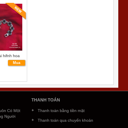
i hifnh hoa
Mua
ngay
THANH TOÁN
Luôn Có Một
Thanh toán bằng tiền mặt
ng Người
Thanh toán qua chuyển khoản