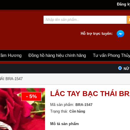
Đăng k
Hỗ trợ trực tuyến:
rầm Hương
Đồng hồ hàng hiệu chính hãng
Tư vấn Phong Thủ
NỮ
ÁI BRA-1547
LẮC TAY BẠC THÁI BR
- 5%
Mã sản phẩm:
BRA-1547
Trạng thái:
Còn hàng
Mô tả sản phẩm