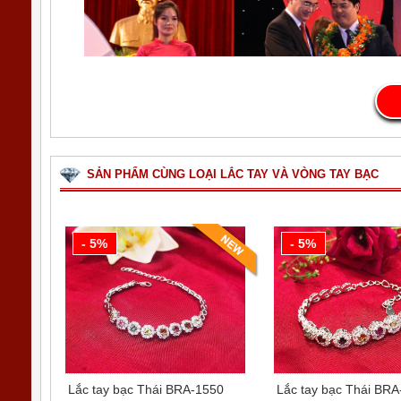
SẢN PHẨM CÙNG LOẠI LẮC TAY VÀ VÒNG TAY BẠC
- 5%
- 5%
Ngày 21.4.2018 Bạc SQB vinh dự nhận BẢN
Lắc tay bạc Thái BRA-1550
Lắc tay bạc Thái BR