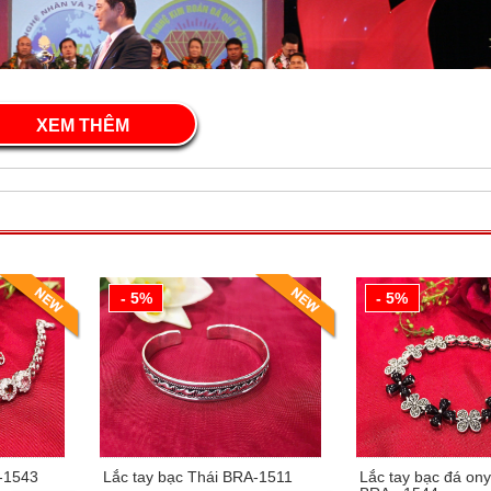
XEM THÊM
- 5%
- 5%
G VÀNG VINH DANH TÂM TÀI ĐẤT VIỆT
A-1543
Lắc tay bạc Thái BRA-1511
Lắc tay bạc đá ony