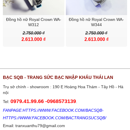
Đồng hồ nữ Royal Crown WA-
Đồng hồ nữ Royal Crown WA-
W312
W344
2.750.000 ₫
2.750.000 ₫
2.613.000 ₫
2.613.000 ₫
BẠC SQB - TRANG SỨC BẠC NHẬP KHẨU THÁI LAN
Trụ sở chính - showroom : 190 E Hoàng Hoa Thám - Tây Hồ - Hà
nội
0979.41.99.66
-
0968573139
Tel:
.
FANPAGE:
HTTPS://WWW.FACEBOOK.COM/BACSQB
-
HTTPS://WWW.FACEBOOK.COM/BACTRANGSUCSQB/
Email: tranxuanthu79@gmail.com