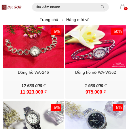
0
Trang chủ
/
Hàng mới về
-5%
-50%
Đồng hồ WA-246
Đồng hồ nữ WA-W362
12.550.000 ₫
1.950.000 ₫
11.923.000 ₫
975.000 ₫
-5%
-5%