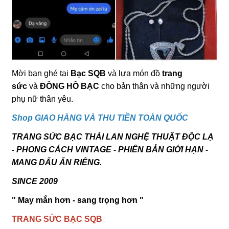
Mời bạn ghé tại
Bạc SQB
và lựa món đồ
trang
sức
và
ĐỒNG HỒ BẠC
cho bản thân và những người
phụ nữ thân yêu.
Shop GIAO HÀNG VÀ THU TIỀN TOÀN QUỐC
TRANG SỨC BẠC THÁI LAN NGHỆ THUẬT ĐỘC LẠ
- PHONG CÁCH VINTAGE - PHIÊN BẢN GIỚI HẠN -
MANG DẤU ẤN RIÊNG.
SINCE 2009
" May mắn hơn - sang trọng hơn "
TRANG SỨC BẠC SQB