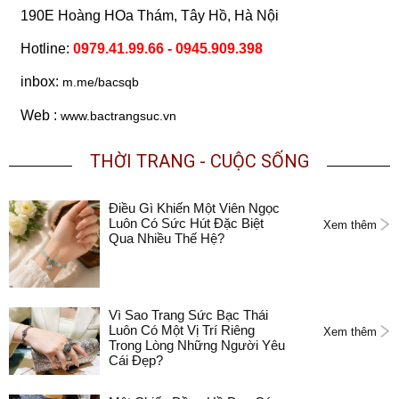
190E Hoàng HOa Thám, Tây Hồ, Hà Nội
Hotline:
0979.41.99.66
- 0945.909.398
inbox:
m.me/bacsqb
Web :
www.bactrangsuc.vn
THỜI TRANG - CUỘC SỐNG
Điều Gì Khiến Một Viên Ngọc
Luôn Có Sức Hút Đặc Biệt
Xem thêm
Qua Nhiều Thế Hệ?
Vì Sao Trang Sức Bạc Thái
Luôn Có Một Vị Trí Riêng
Xem thêm
Trong Lòng Những Người Yêu
Cái Đẹp?