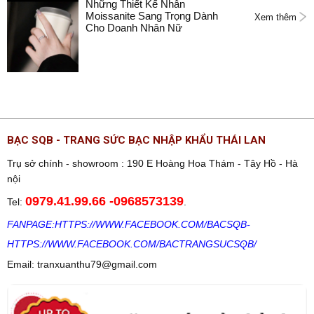
Những Thiết Kế Nhẫn
Moissanite Sang Trọng Dành
Xem thêm
Cho Doanh Nhân Nữ
BẠC SQB - TRANG SỨC BẠC NHẬP KHẨU THÁI LAN
Trụ sở chính - showroom : 190 E Hoàng Hoa Thám - Tây Hồ - Hà
nội
0979.41.99.66
-
0968573139
Tel:
.
FANPAGE:
HTTPS://WWW.FACEBOOK.COM/BACSQB
-
HTTPS://WWW.FACEBOOK.COM/BACTRANGSUCSQB/
Email: tranxuanthu79@gmail.com