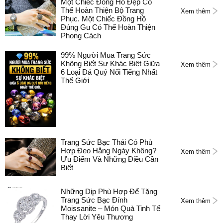
Một Chiếc Đồng Hồ Đẹp Có
Thể Hoàn Thiện Bộ Trang
Xem thêm
Phục. Một Chiếc Đồng Hồ
Đúng Gu Có Thể Hoàn Thiện
Phong Cách
99% Người Mua Trang Sức
Không Biết Sự Khác Biệt Giữa
Xem thêm
6 Loại Đá Quý Nổi Tiếng Nhất
Thế Giới
Trang Sức Bạc Thái Có Phù
Hợp Đeo Hằng Ngày Không?
Xem thêm
Ưu Điểm Và Những Điều Cần
Biết
Những Dịp Phù Hợp Để Tặng
Trang Sức Bạc Đính
Xem thêm
Moissanite – Món Quà Tinh Tế
Thay Lời Yêu Thương